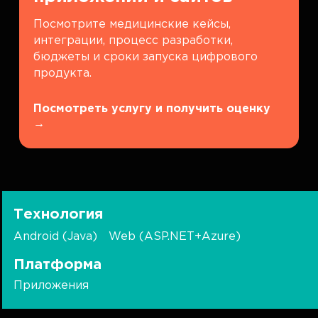
Посмотрите медицинские кейсы,
интеграции, процесс разработки,
бюджеты и сроки запуска цифрового
продукта.
Посмотреть услугу и получить оценку
→
Технология
Android (Java)
Web (ASP.NET+Azure)
Платформа
Приложения