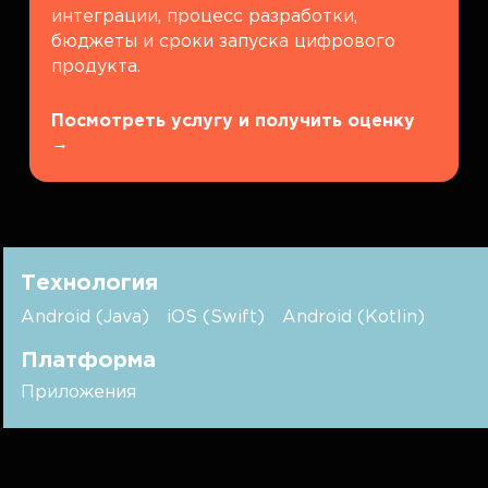
интеграции, процесс разработки,
бюджеты и сроки запуска цифрового
продукта.
Посмотреть услугу и получить оценку
→
Технология
Android (Java)
iOS (Swift)
Android (Kotlin)
Платформа
Приложения