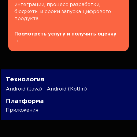
интеграции, процесс разработки,
бюджеты и сроки запуска цифрового
продукта.
Посмотреть услугу и получить оценку
→
Технология
Android (Java)
Android (Kotlin)
Платформа
Приложения