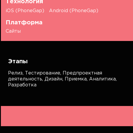
Технология
iOS (PhoneGap)
Android (PhoneGap)
Платформа
Сайты
Этапы
Релиз,
Тестирование,
Предпроектная
деятельность,
Дизайн,
Приемка,
Аналитика,
Разработка