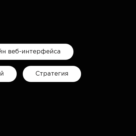
йн веб-интерфейса
ий
Стратегия