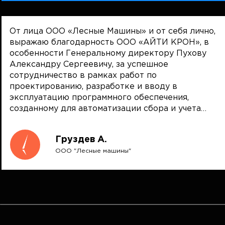
От лица ООО «Лесные Машины» и от себя лично,
выражаю благодарность ООО «АЙТИ КРОН», в
особенности Генеральному директору Пухову
Александру Сергеевичу, за успешное
сотрудничество в рамках работ по
проектированию, разработке и вводу в
эксплуатацию программного обеспечения,
созданному для автоматизации сбора и учета
данных внутри компании. Работы по проекту, от
начального этапа анализа требований к
Груздев А.
функционалу, до внедрения на наших
ООО "Лесные машины"
информационных системах были выполнены на
высоком профессиональном уровне. Полученные
результаты оправдали наши ожидания.
Разработанное решение позволяет работать без
доступа к Интернет и заносить все необходимые
данные для решения наших повседневных задач.
Система отчетности позволяет прозрачно видеть