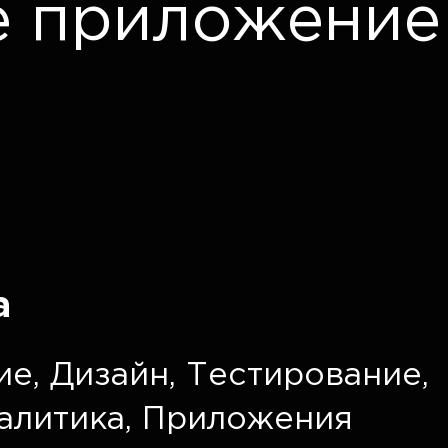
е приложение
а
ие
,
Дизайн
,
Тестирование
,
алитика
,
Приложения