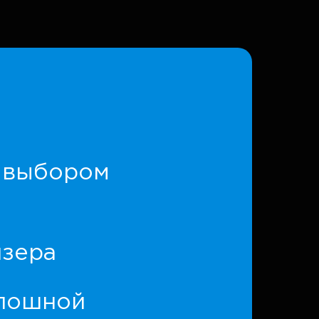
с выбором
йзера
плошной