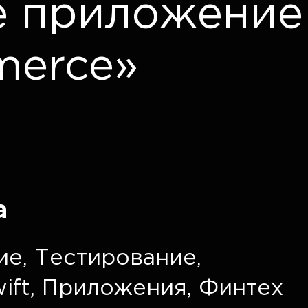
е приложение
merce»
а
ие
,
Тестирование
,
ift
,
Приложения
,
Финтех