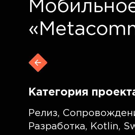
Мобильно
«Metacom
Категория проект
Релиз
,
Сопровожден
Разработка
,
Kotlin
,
Sw