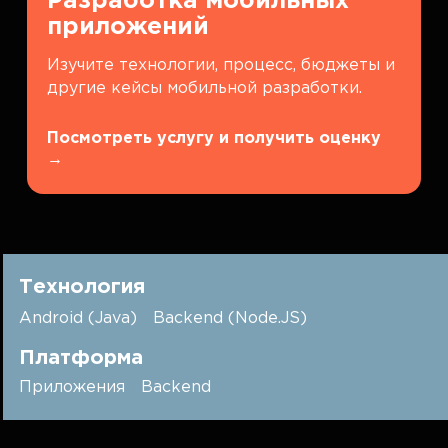
Разработка мобильных
приложений
Изучите технологии, процесс, бюджеты и
другие кейсы мобильной разработки.
Посмотреть услугу и получить оценку
→
Технология
Android (Java)
Backend (Node.JS)
Платформа
Приложения
Backend