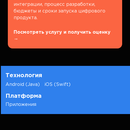
интеграции, процесс разработки,
бюджеты и сроки запуска цифрового
продукта.
Посмотреть услугу и получить оценку
→
Технология
Android (Java)
iOS (Swift)
Платформа
Приложения