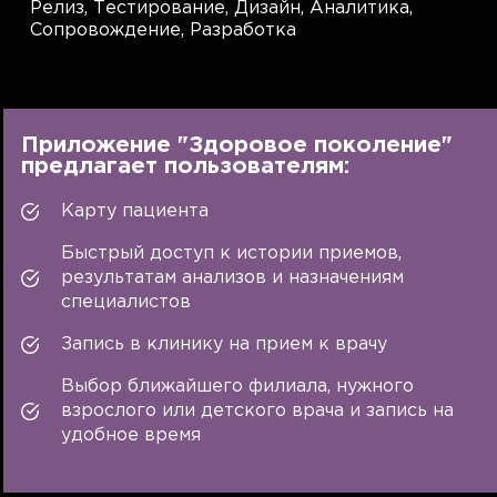
Релиз,
Тестирование,
Дизайн,
Аналитика,
Сопровождение,
Разработка
Приложение "Здоровое поколение"
предлагает пользователям:
Карту пациента
Быстрый доступ к истории приемов,
результатам анализов и назначениям
специалистов
Запись в клинику на прием к врачу
Выбор ближайшего филиала, нужного
взрослого или детского врача и запись на
удобное время