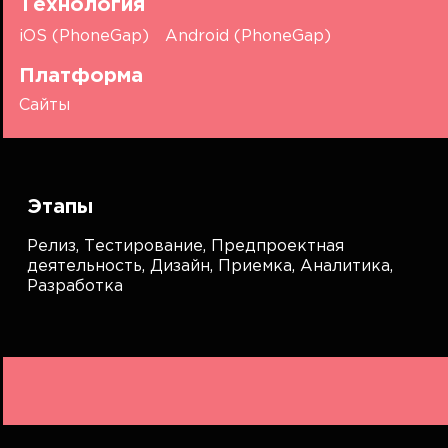
Технология
iOS (PhoneGap)
Android (PhoneGap)
Платформа
Сайты
Этапы
Релиз,
Тестирование,
Предпроектная
деятельность,
Дизайн,
Приемка,
Аналитика,
Разработка