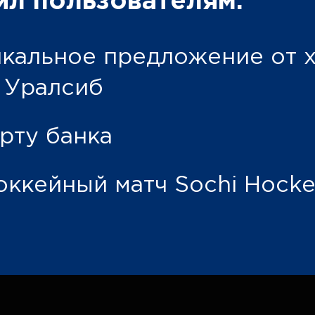
ил пользователям:
икальное предложение от 
 Уралсиб
рту банка
оккейный матч Sochi Hocke