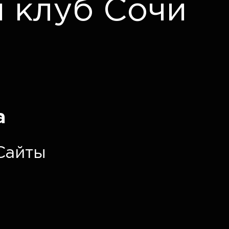
 клуб Сочи
а
Сайты