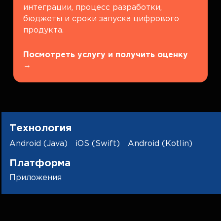
интеграции, процесс разработки,
бюджеты и сроки запуска цифрового
продукта.
Посмотреть услугу и получить оценку
→
Технология
Android (Java)
iOS (Swift)
Android (Kotlin)
Платформа
Приложения