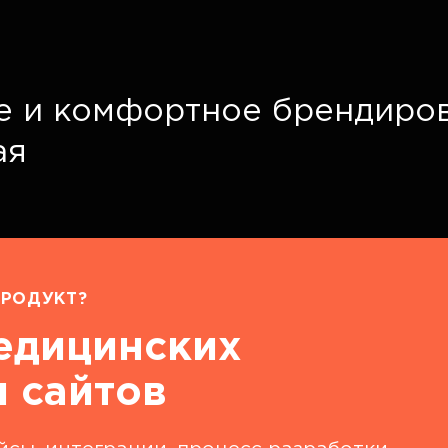
е и комфортное брендиро
ая
РОДУКТ?
едицинских
 сайтов