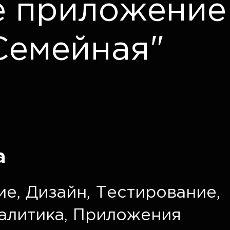
е приложение
Семейная"
а
ие
,
Дизайн
,
Тестирование
,
алитика
,
Приложения