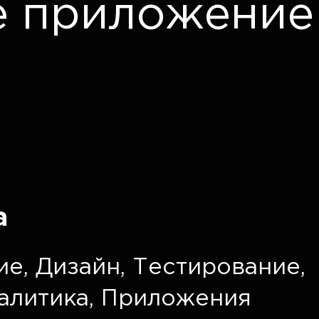
е приложение
а
ие
,
Дизайн
,
Тестирование
,
алитика
,
Приложения