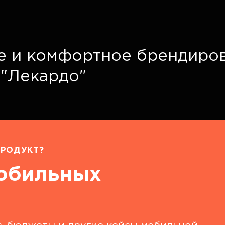
е и комфортное брендиро
 "Лекардо"
РОДУКТ?
мобильных