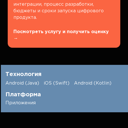
интеграции, процесс разработки,
бюджеты и сроки запуска цифрового
продукта.
Посмотреть услугу и получить оценку
→
Технология
Android (Java)
iOS (Swift)
Android (Kotlin)
Платформа
Приложения