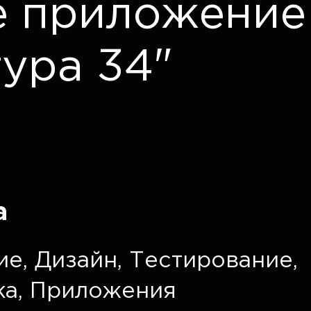
е приложение
тура 34"
а
ие
,
Дизайн
,
Тестирование
,
ка
,
Приложения