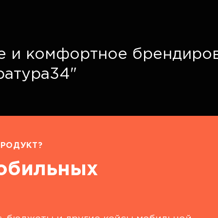
е и комфортное брендиро
ратура34"
РОДУКТ?
мобильных