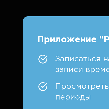
Приложение "Р
Записаться н
записи врем
Просмотреть
периоды