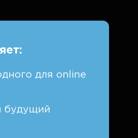
яет:
дного для online
и будущий