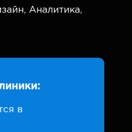
изайн,
Аналитика,
линики:
тся в