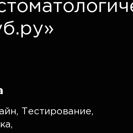
 стоматологич
уб.ру»
а
айн
,
Тестирование
,
ка
,