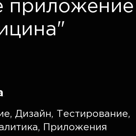
е приложение
ицина"
а
ие
,
Дизайн
,
Тестирование
,
алитика
,
Приложения