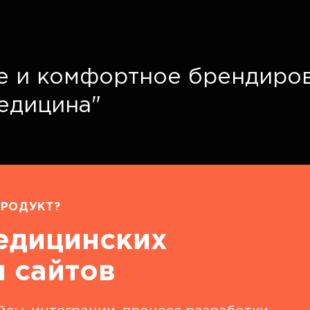
е и комфортное брендиро
едицина"
РОДУКТ?
едицинских
 сайтов