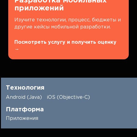
Разработка мобильных
приложений
Изучите технологии, процесс, бюджеты и
другие кейсы мобильной разработки.
Посмотреть услугу и получить оценку
→
Технология
Android (Java)
iOS (Objective-C)
Платформа
Приложения