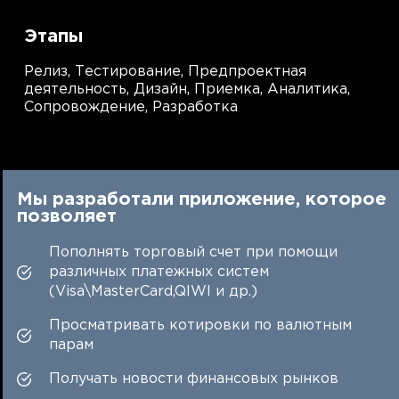
Этапы
Релиз,
Тестирование,
Предпроектная
деятельность,
Дизайн,
Приемка,
Аналитика,
Сопровождение,
Разработка
Мы разработали приложение, которое
позволяет
Пополнять торговый счет при помощи
различных платежных систем
(Visa\MasterCard,QIWI и др.)
Просматривать котировки по валютным
парам
Получать новости финансовых рынков