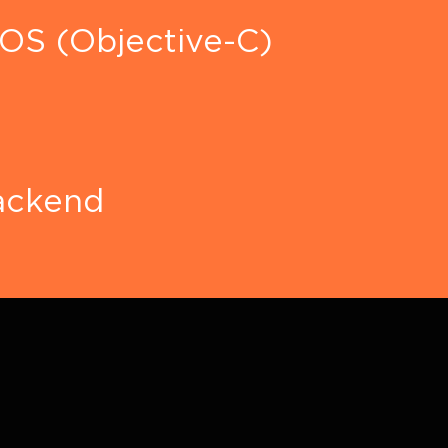
iOS (Objective-C)
ackend