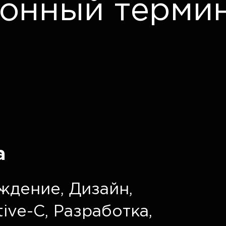
онный терми
а
ждение
,
Дизайн
,
tive-C
,
Разработка
,