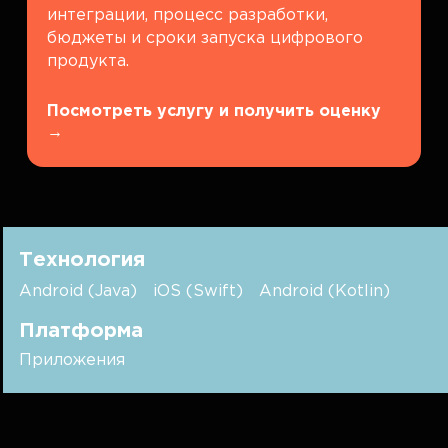
интеграции, процесс разработки,
бюджеты и сроки запуска цифрового
продукта.
Посмотреть услугу и получить оценку
→
Технология
Android (Java)
iOS (Swift)
Android (Kotlin)
Платформа
Приложения