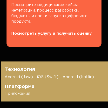
Посмотрите медицинские кейсы,
интеграции, процесс разработки,
бюджеты и сроки запуска цифрового
продукта.
Посмотреть услугу и получить оценку
→
Технология
Android (Java)
iOS (Swift)
Android (Kotlin)
Платформа
Приложения