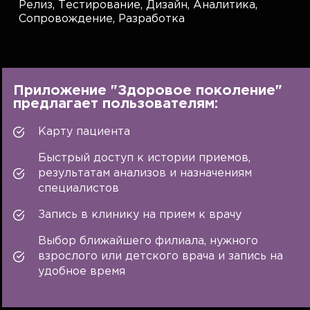
Релиз,
Тестирование,
Дизайн,
Аналитика,
Сопровождение,
Разработка
Приложение "Здоровое поколение"
предлагает пользователям:
Карту пациента
Быстрый доступ к истории приемов,
результатам анализов и назначениям
специалистов
Запись в клинику на прием к врачу
Выбор ближайшего филиала, нужного
взрослого или детского врача и запись на
удобное время