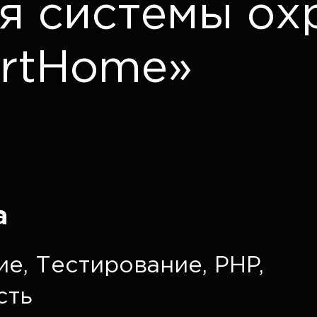
ля системы ох
rtHome»
а
ие
,
Тестирование
,
PHP
,
сть