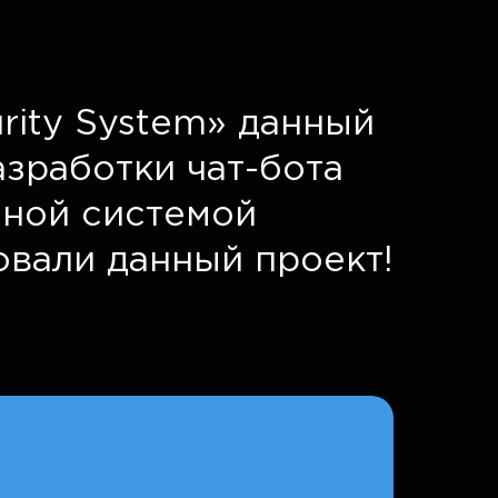
rity System» данный
азработки чат-бота
нной системой
овали данный проект!