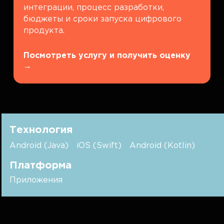
интеграции, процесс разработки,
бюджеты и сроки запуска цифрового
продукта.
Посмотреть услугу и получить оценку
→
Технология
Android (Java)
iOS (Swift)
Android (Kotlin)
Платформа
Приложения