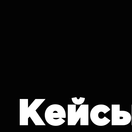
IT CRON
Кейс