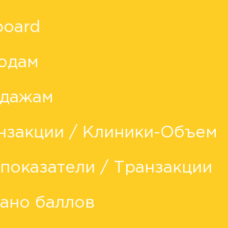
oard
родам
одажам
нзакции / Клиники-Объем
показатели / Транзакции
сано баллов