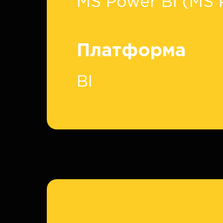
MS Power BI (MS 
Платформа
BI