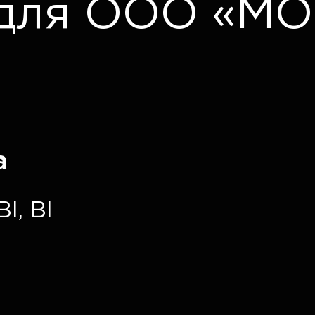
 для ООО «М
а
BI
,
BI