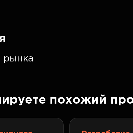
я
 рынка
нируете похожий про