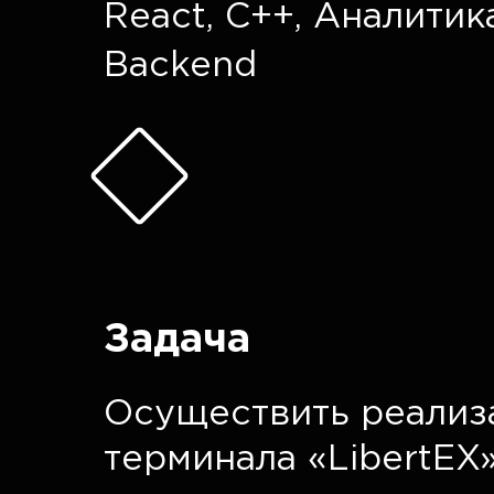
React
,
C++
,
Аналитик
Backend
Задача
Осуществить реализ
терминала «LibertEX