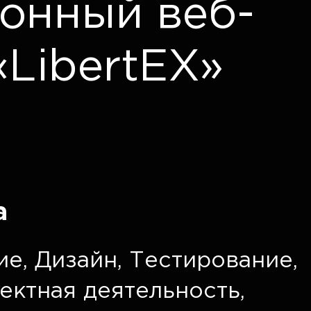
онный веб-
«LibertEX»
а
ие
,
Дизайн
,
Тестирование
,
ектная деятельность
,