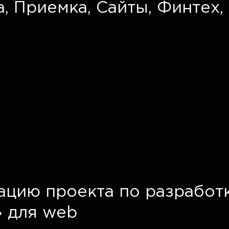
а
,
Приемка
,
Сайты
,
Финтех
,
ацию проекта по разработ
» для web