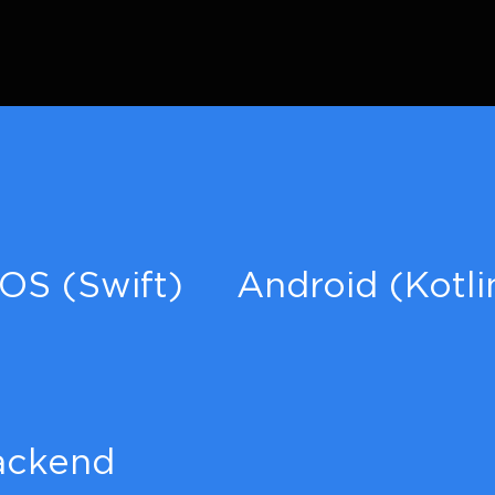
iOS (Swift)
Android (Kotli
ackend