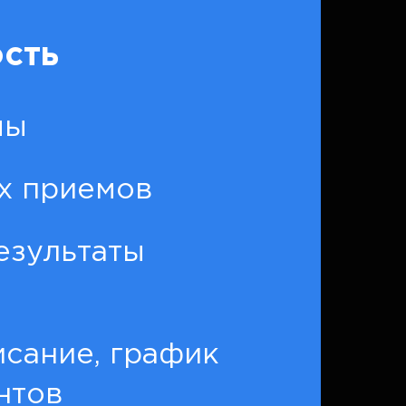
сть
мы
х приемов
езультаты
сание, график
нтов