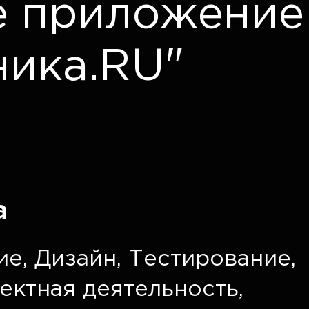
е приложение
ика.RU"
а
ие
,
Дизайн
,
Тестирование
,
ектная деятельность
,