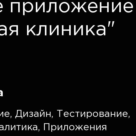
е приложение
ая клиника"
а
ие
,
Дизайн
,
Тестирование
,
алитика
,
Приложения