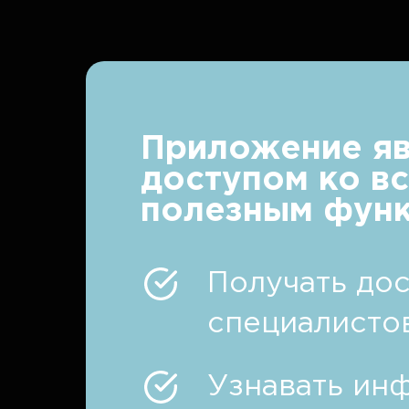
Приложение яв
доступом ко в
полезным функ
Получать дос
специалисто
Узнавать ин