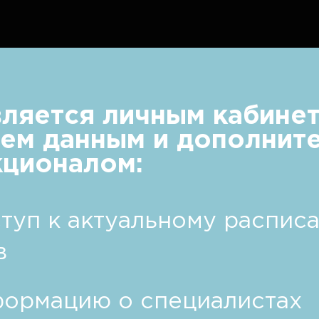
ляется личным кабинет
сем данным и дополнит
ционалом:
туп к актуальному распис
в
формацию о специалистах