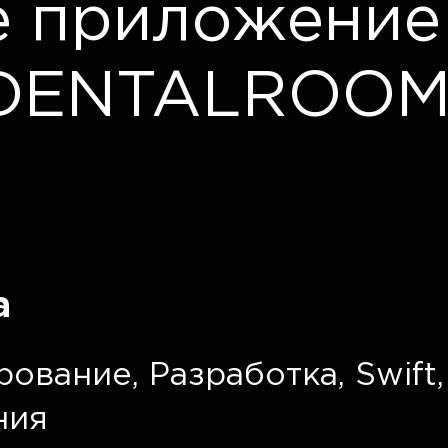
е приложение
DENTALROOM
а
рование
,
Разработка
,
Swift
ния