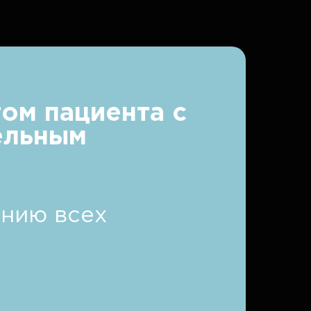
ом пациента с
ельным
анию всех