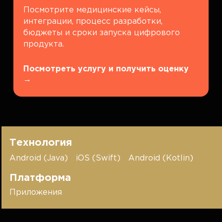
Посмотрите медицинские кейсы,
интеграции, процесс разработки,
бюджеты и сроки запуска цифрового
продукта.
Посмотреть услугу и получить оценку
→
Технология
Android (Java)
iOS (Swift)
Android (Kotlin)
Платформа
Приложения