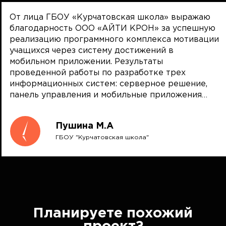
От лица ГБОУ «Курчатовская школа» выражаю
благодарность ООО «АЙТИ КРОН» за успешную
реализацию программного комплекса мотивации
учащихся через систему достижений в
мобильном приложении. Результаты
проведенной работы по разработке трех
информационных систем: серверное решение,
панель управления и мобильные приложения
(iPhone, Android) оцениваются на отлично. Сроки
проекта выдержаны, а ввод в эксплуатацию
Пушина М.А
выполнен раньше обозначенного времени, что
ГБОУ "Курчатовская школа"
позволило раньше начать работать с новым
продуктом. В процессе работы также
разработано новое видение интерфейса
мобильного приложения и предложен план
развития платформы, что позволит нам в
дальнейшем реализовать более удобный сервис
для наших клиентов. Рекомендую ООО «АЙТИ
Планируете похожий
КРОН» как ответственного партнера в