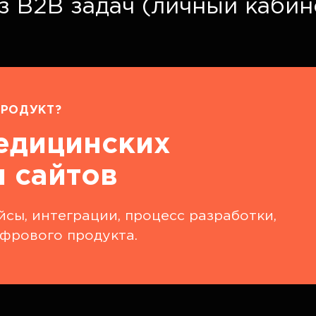
из B2B задач (личный кабин
РОДУКТ?
едицинских
 сайтов
сы, интеграции, процесс разработки,
фрового продукта.