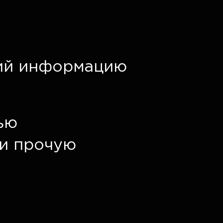
щий информацию
ью
 и прочую