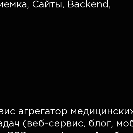
иемка
,
Сайты
,
Backend
,
вис агрегатор медицинских
адач (веб-сервис, блог, м