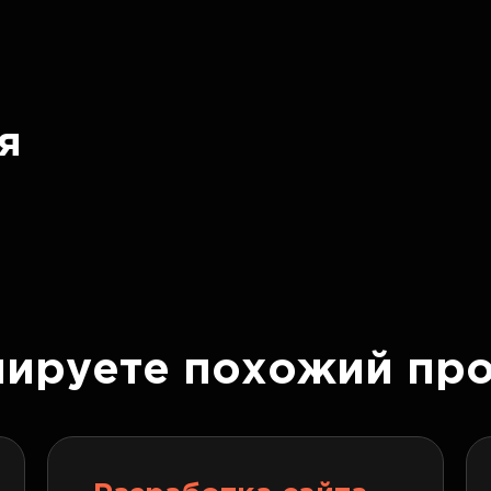
я
нируете похожий про