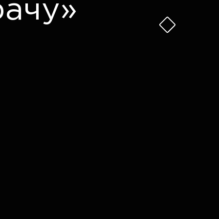
рачу»