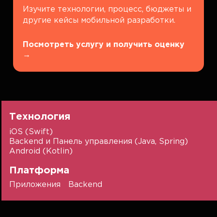
Изучите технологии, процесс, бюджеты и
другие кейсы мобильной разработки.
Посмотреть услугу и получить оценку
→
Технология
iOS (Swift)
Backend и Панель управления (Java, Spring)
Android (Kotlin)
Платформа
Приложения
Backend