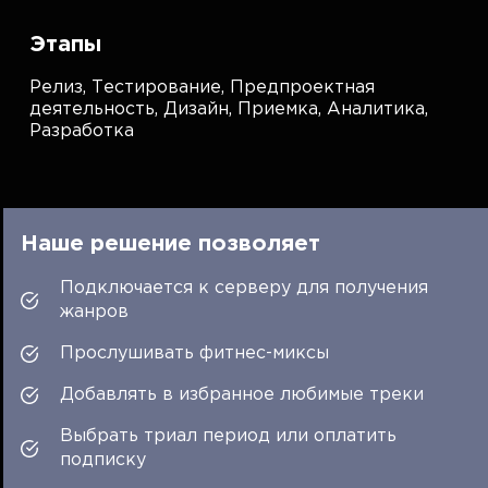
Этапы
Релиз,
Тестирование,
Предпроектная
деятельность,
Дизайн,
Приемка,
Аналитика,
Разработка
Наше решение позволяет
Подключается к серверу для получения
жанров
Прослушивать фитнес-миксы
Добавлять в избранное любимые треки
Выбрать триал период или оплатить
подписку