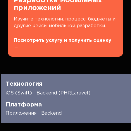
Разработка мобильных
приложений
Изучите технологии, процесс, бюджеты и
другие кейсы мобильной разработки.
Посмотреть услугу и получить оценку
→
Технология
iOS (Swift)
Backend (PHP,Laravel)
Платформа
Приложения
Backend