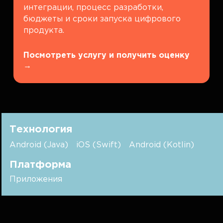
интеграции, процесс разработки,
бюджеты и сроки запуска цифрового
продукта.
Посмотреть услугу и получить оценку
→
Технология
Android (Java)
iOS (Swift)
Android (Kotlin)
Платформа
Приложения