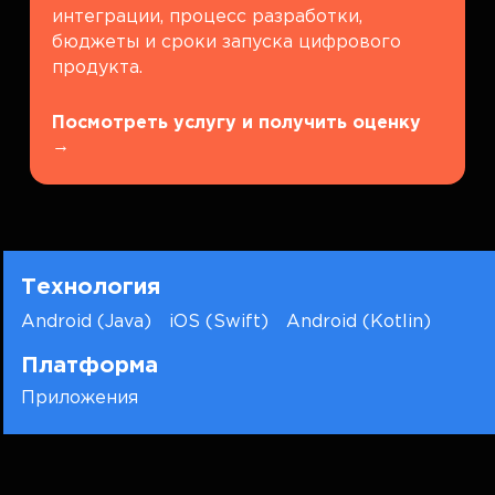
интеграции, процесс разработки,
бюджеты и сроки запуска цифрового
продукта.
Посмотреть услугу и получить оценку
→
Технология
Android (Java)
iOS (Swift)
Android (Kotlin)
Платформа
Приложения