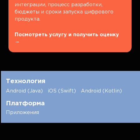
интеграции, процесс разработки,
бюджеты и сроки запуска цифрового
продукта.
Посмотреть услугу и получить оценку
→
Технология
Android (Java)
iOS (Swift)
Android (Kotlin)
Платформа
Приложения