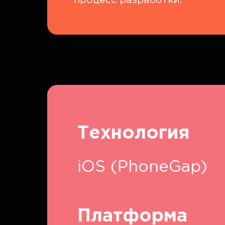
процесс разработки.
Технология
iOS (PhoneGap)
Платформа