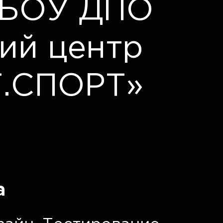
ГБОУ ДПО
ий центр
.СПОРТ»
а