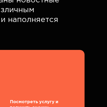
таны новостные
азличным
 и наполняется
Посмотреть услугу и