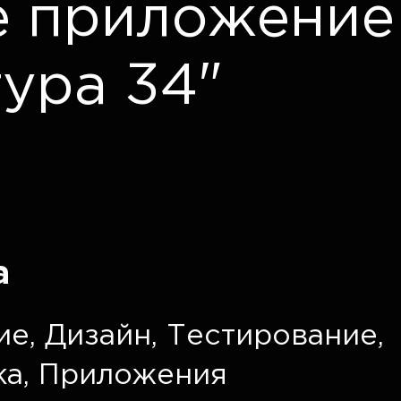
е приложение
тура 34"
а
ие
,
Дизайн
,
Тестирование
,
ка
,
Приложения