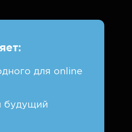
яет:
дного для online
и будущий