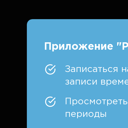
Приложение "Р
Записаться н
записи врем
Просмотреть
периоды