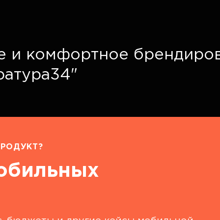
е и комфортное брендиро
ратура34"
РОДУКТ?
мобильных