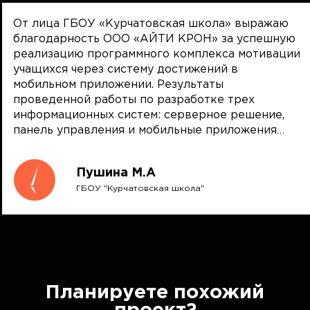
От лица ГБОУ «Курчатовская школа» выражаю
благодарность ООО «АЙТИ КРОН» за успешную
реализацию программного комплекса мотивации
учащихся через систему достижений в
мобильном приложении. Результаты
проведенной работы по разработке трех
информационных систем: серверное решение,
панель управления и мобильные приложения
(iPhone, Android) оцениваются на отлично. Сроки
проекта выдержаны, а ввод в эксплуатацию
Пушина М.А
выполнен раньше обозначенного времени, что
ГБОУ "Курчатовская школа"
позволило раньше начать работать с новым
продуктом. В процессе работы также
разработано новое видение интерфейса
мобильного приложения и предложен план
развития платформы, что позволит нам в
дальнейшем реализовать более удобный сервис
для наших клиентов. Рекомендую ООО «АЙТИ
Планируете похожий
КРОН» как ответственного партнера в