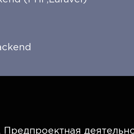
ackend
,
Предпроектная деятельно