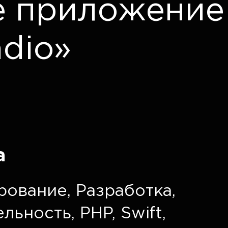
е приложение
adio»
а
рование
,
Разработка
,
ельность
,
PHP
,
Swift
,