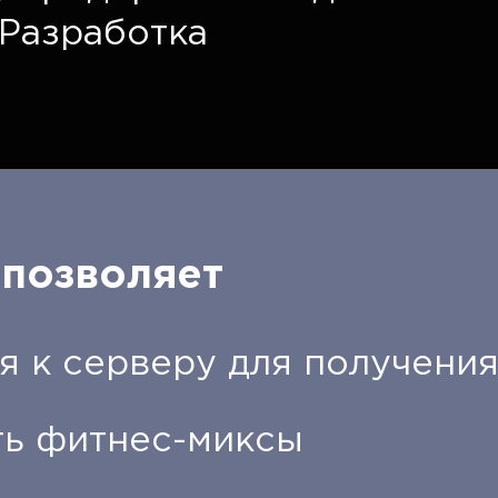
Разработка
позволяет
я к серверу для получени
ь фитнес-миксы