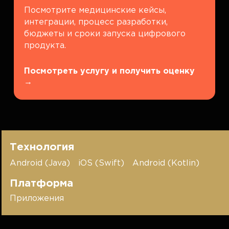
Посмотрите медицинские кейсы,
интеграции, процесс разработки,
бюджеты и сроки запуска цифрового
продукта.
Посмотреть услугу и получить оценку
→
Технология
Android (Java)
iOS (Swift)
Android (Kotlin)
Платформа
Приложения