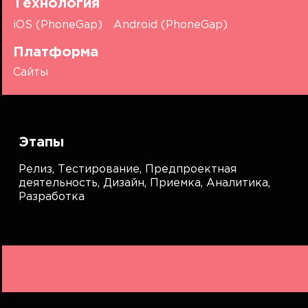
Технология
iOS (PhoneGap)
Android (PhoneGap)
Платформа
Сайты
Этапы
Релиз,
Тестирование,
Предпроектная
деятельность,
Дизайн,
Приемка,
Аналитика,
Разработка