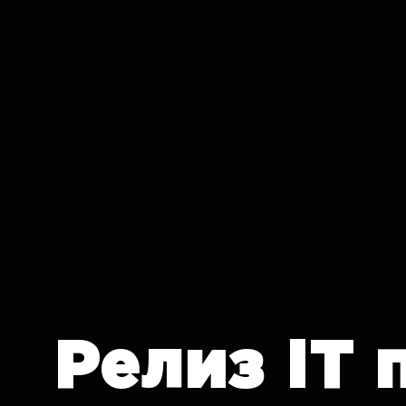
IT CRON
Релиз
IT 