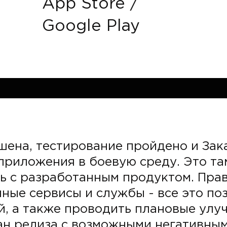
App Store /
Google Play
шена, тестирование пройдено и Зак
приложения в боевую среду. Это та
ь с разработанным продуктом. Пра
ные сервисы и службы - все это по
й, а также проводить плановые улу
ан релиза с возможными негативным