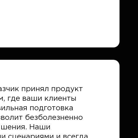
азчик принял продукт
м, где ваши клиенты
вильная подготовка
зволит безболезненно
чшения. Наши
и сценариями и всегда