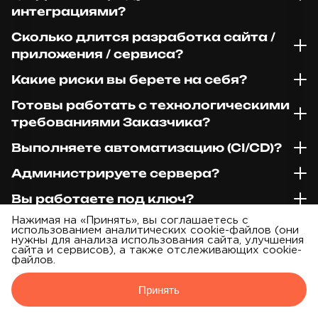
интеграциями?
Сколько длится разработка сайта /
приложения / сервиса?
Какие риски вы берете на себя?
Готовы работать с технологическими
требованиями Заказчика?
Выполняете автоматизацию (CI/CD)?
Администрируете сервера?
Вы работаете под ключ?
Нажимая на «Принять», вы соглашаетесь с
Можно ли выбрать вариант под
использованием аналитических cookie-файлов (они
бюджет?
нужны для анализа использования сайта, улучшения
сайта и сервисов), а также отслеживающих cookie-
файлов.
Принять