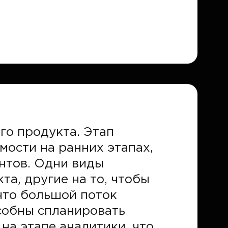
го продукта. Этап
мости на ранних этапах,
нтов. Одни виды
а, другие на то, чтобы
 что большой поток
собны спланировать
на этапе аналитики, что