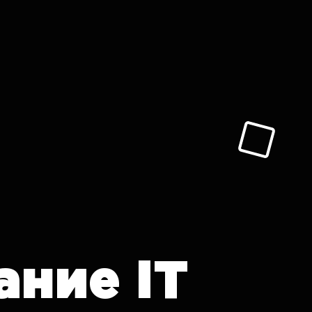
ание
IT